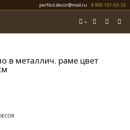
perfect.decor@mail.ru
8 800 101-63-33
о в металлич. раме цвет
см
DECOR