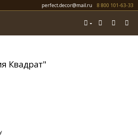
perfect.decor@mail.ru
8 800 101-63-33
я Квадрат"
y