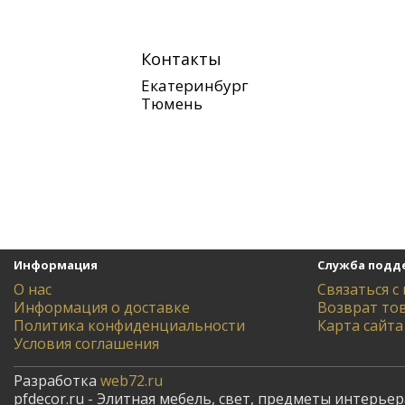
Контакты
Екатеринбург
Тюмень
Информация
Служба подд
О нас
Связаться с
Информация о доставке
Возврат то
Политика конфиденциальности
Карта сайта
Условия соглашения
Разработка
web72.ru
pfdecor.ru - Элитная мебель, свет, предметы интерьер