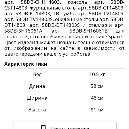
арт. 58DB-CHH14803, консоль арт. 58DB-
CST14803, журнальные столы арт. 58DB-CT14803,
арт. 58DB-ET14803, ТВ-тумбы арт. 58DB-TV14803,
арт. 58DB-TV14803S, обеденные столы арт. 58DB-
DT14803, арт. 58DB-DT14803S и стеллажи арт.
58DB-SH16061A, арт. 58DB-SH16061B для
спальной, столовой или гостиной в стиле Space.
Цвет изделия может незначительно отличаться
от изображений на сайте в зависимости от
цветопередачи вашего устройства.
Характеристики
Вес
10.5 кг
Длина
58 см
Ширина
46 см
Высота
81 см
Сервис и гарантия