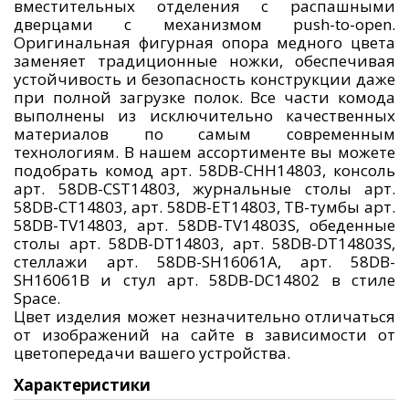
вместительных отделения с распашными
дверцами с механизмом push-to-open.
Оригинальная фигурная опора медного цвета
заменяет традиционные ножки, обеспечивая
устойчивость и безопасность конструкции даже
при полной загрузке полок. Все части комода
выполнены из исключительно качественных
материалов по самым современным
технологиям. В нашем ассортименте вы можете
подобрать комод арт. 58DB-CHH14803, консоль
арт. 58DB-CST14803, журнальные столы арт.
58DB-CT14803, арт. 58DB-ET14803, ТВ-тумбы арт.
58DB-TV14803, арт. 58DB-TV14803S, обеденные
столы арт. 58DB-DT14803, арт. 58DB-DT14803S,
стеллажи арт. 58DB-SH16061A, арт. 58DB-
SH16061B и стул арт. 58DB-DC14802 в стиле
Space.
Цвет изделия может незначительно отличаться
от изображений на сайте в зависимости от
цветопередачи вашего устройства.
Характеристики